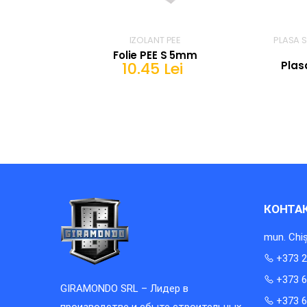
IZOLANT PEE
PLASA S
Folie PEE S 5mm
10.45 Lei
Plas
В КОРЗИНЕ
КОНТА
mun. Chiș
+373 2
+373 6
GIRAMONDO SRL – Лидер в
+373 6