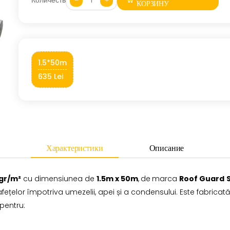
Количество:
КОРЗИНУ
1.5*50m
635 Lei
Характеристики
Описание
 gr/m²
cu dimensiunea de
1.5m x 50m
,
de
marca
Roof Guard
prafețelor împotriva umezelii, apei și a condensului. Este fabricat
 pentru: