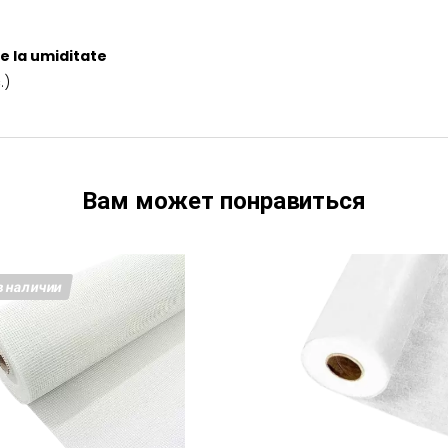
e la umiditate
.)
Вам может понравиться
в наличии