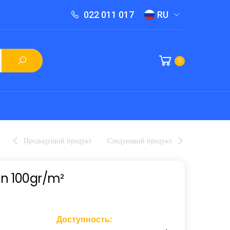
022 011 017
RU
0
Предыдущий продукт
Следующий продукт
len 100gr/m²
Доступность: