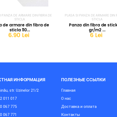
I PANZA DE ARMARE DIN FIBRA DE
PLASA SI PANZA DE ARMARE DIN 
STICLA
STICLA
a de armare din fibra de
Panza din fibra de stic
sticla 110...
gr/m2 ...
6.90 Lei
6 Lei
В КОРЗИНЕ
КТНАЯ ИНФОРМАЦИЯ
ПОЛЕЗНЫЕ ССЫЛКИ
inău, str. Uzinelor 21/2
Главная
2 011 017
О нас
0 067 775
Доставка и оплата
0 067 771
Контакты