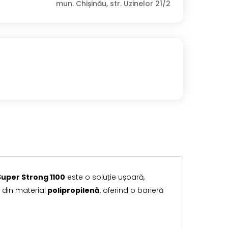
mun. Chișinău, str. Uzinelor 21/2
Super Strong 1100
este o soluție ușoară,
ă din material
polipropilenă
, oferind o barieră