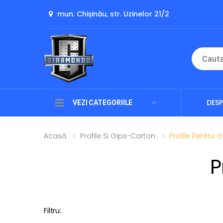
mun. Chișinău, str. Uzinelor 21/2
DESP
VEZI CATEGORIILE
Acasă
Profile Si Gips-Carton
Profile Pentru 
P
Filtru: