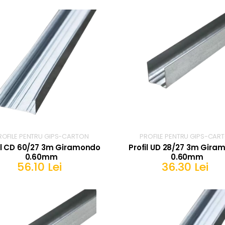
ROFILE PENTRU GIPS-CARTON
PROFILE PENTRU GIPS-CAR
il CD 60/27 3m Giramondo
Profil UD 28/27 3m Gira
0.60mm
0.60mm
56.10 Lei
36.30 Lei
IN COS
IN COS