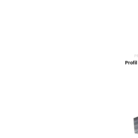
P
Profi