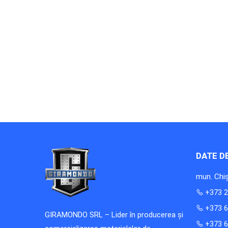
DATE D
mun. Chiș
+373 2
+373 6
GIRAMONDO SRL – Lider în producerea și
+373 6