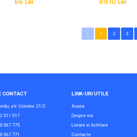
66 Lei
89.10 Lei
IN COS
IN COS
‹
1
2
3
E CONTACT
LINK-URI UTILE
inău, str. Uzinelor 21/2
Acasa
2 011 017
Despre noi
0 067 775
Livrare si Achitare
0 067 771
Contacte