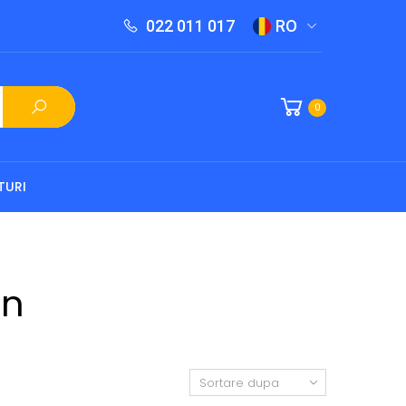
022 011 017
RO
0
TURI
on