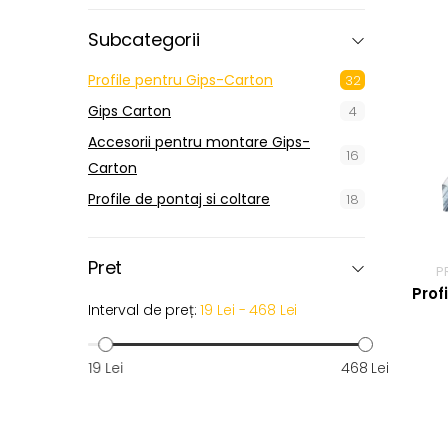
Subcategorii
Profile pentru Gips-Carton
32
Gips Carton
4
Accesorii pentru montare Gips-
16
Carton
Profile de pontaj si coltare
18
Pret
P
Prof
Interval de preț:
19 Lei - 468 Lei
19 Lei
468 Lei