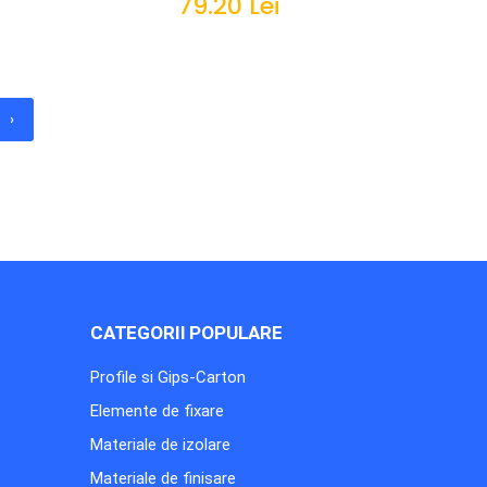
79.20 Lei
IN COS
›
CATEGORII POPULARE
Profile si Gips-Carton
Elemente de fixare
Materiale de izolare
Materiale de finisare