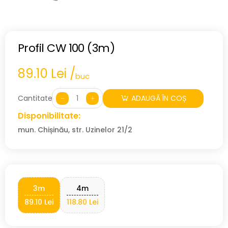
Profil CW 100 (3m)
89.10 Lei /
buc
Cantitate:
ADAUGĂ ÎN COȘ
Disponibilitate:
mun. Chișinău, str. Uzinelor 21/2
3m
4m
89.10 Lei
118.80 Lei