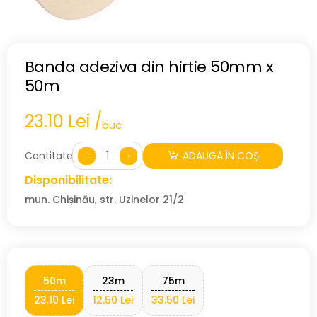
Banda adeziva din hirtie 50mm x
50m
23.10 Lei /
buc
Cantitate:
ADAUGĂ ÎN COȘ
Disponibilitate:
mun. Chișinău, str. Uzinelor 21/2
50m
23m
75m
23.10 Lei
12.50 Lei
33.50 Lei