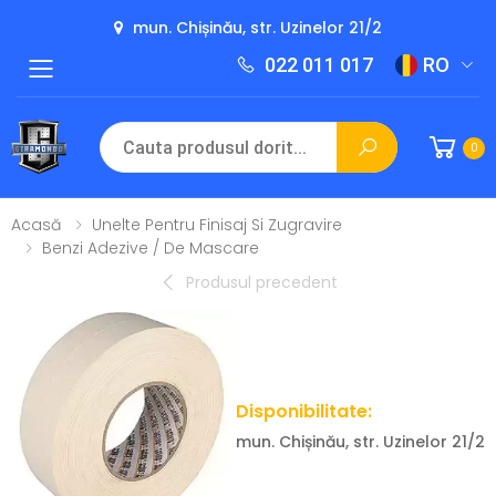
mun. Chișinău, str. Uzinelor 21/2
022 011 017
RO
Toggle mobile menu
0
Acasă
Unelte Pentru Finisaj Si Zugravire
Benzi Adezive / De Mascare
Produsul precedent
Disponibilitate:
mun. Chișinău, str. Uzinelor 21/2