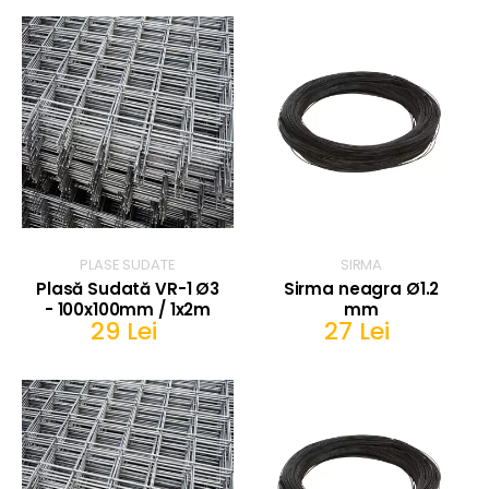
PLASE SUDATE
SIRMA
Plasă Sudată VR-1 Ø3
Sirma neagra Ø1.2
- 100x100mm / 1x2m
mm
29 Lei
27 Lei
IN COS
IN COS