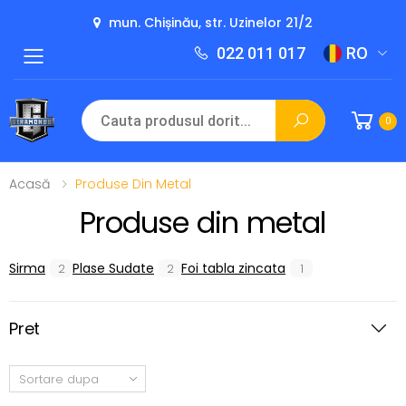
mun. Chișinău, str. Uzinelor 21/2
022 011 017
RO
Toggle mobile menu
0
Acasă
Produse Din Metal
Produse din metal
Sirma
Plase Sudate
Foi tabla zincata
2
2
1
Pret