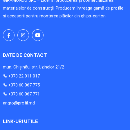
GIRAMONDO SRL – Lider în producerea și comercializarea
materialelor de construcții. Producem întreaga gamă de profile
și accesorii pentru montarea plăcilor din ghips-carton.
DATE DE CONTACT
mun. Chișinău, str. Uzinelor 21/2
+373 22 011 017
+373 60 067 775
+373 60 067 771
angro@profil.md
LINK-URI UTILE