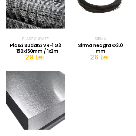
PLASE SUDATE
SIRMA
Plasă Sudată VR-1 Ø3
Sirma neagra Ø3.0
- 150x150mm / 1x2m
mm
29 Lei
26 Lei
IN COS
IN COS