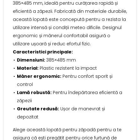
385×485 mm, ideală pentru curățarea rapidă și
eficientă a zăpezii. Fabricată din materiale durabile,
această lopată este concepută pentru a rezista la
utilizare intensă și condiții meteo dificile. Designul
ergonomic și mânerul confortabil asigură o
utilizare ușoară și reduc efortul fizic.
Caracteristici principale:
Dimensiuni:
385×485 mm
Material:
Plastic rezistent la impact
Mâner ergonomic:
Pentru confort sporit și
control
Lamă robustă:
Pentru îndepărtarea eficientă a
zăpezii
Greutate redusă:
Ușor de manevrat și
depozitat
Alege această lopată pentru zăpadă pentru a te
asigura că ești pregătit pentru orice furtună de