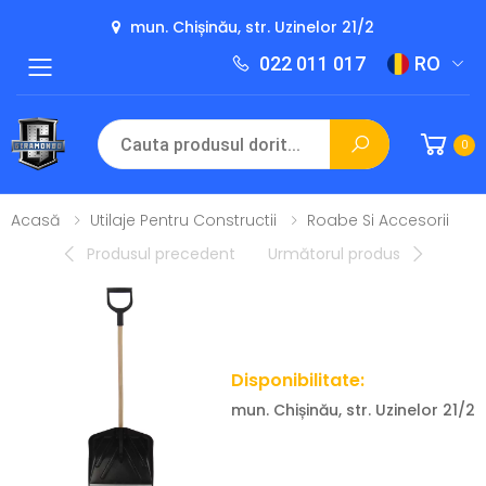
mun. Chișinău, str. Uzinelor 21/2
022 011 017
RO
Toggle mobile menu
0
Acasă
Utilaje Pentru Constructii
Roabe Si Accesorii
Produsul precedent
Următorul produs
Disponibilitate:
mun. Chișinău, str. Uzinelor 21/2