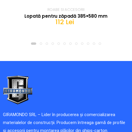
ROABE SI ACCESORII
Lopată pentru zăpadă 385×580 mm
112 Lei
IN COS
GIRAMONDO SRL – Lider în producerea și comercializarea
materialelor de construcții. Producem întreaga gamă de profile
și accesorii pentru montarea plăcilor din ghips-carton.