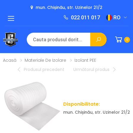
mun. Chișinău, str. Uzinelor 21/2
022 011 017
RO
Toggle mobile menu
0
Acasă
Materiale De Izolare
Izolant PEE
Produsul precedent
Următorul produs
Disponibilitate:
mun. Chișinău, str. Uzinelor 21/2