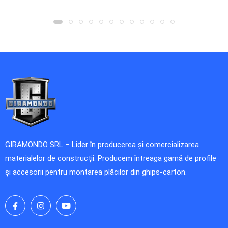
IN COS
GIRAMONDO SRL – Lider în producerea și comercializarea
materialelor de construcții. Producem întreaga gamă de profile
și accesorii pentru montarea plăcilor din ghips-carton.